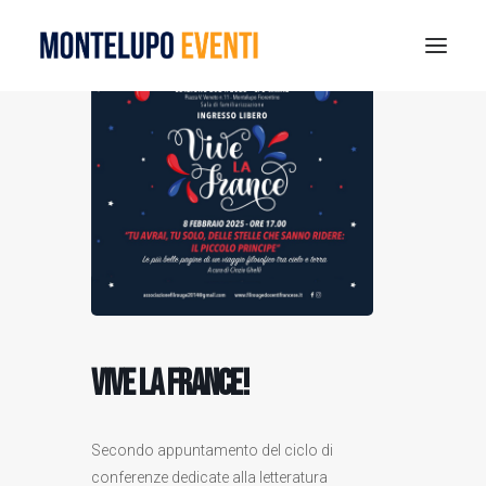
MONTELUPO SPORT DAYS 2026
ESTATE A MONTELUPO
VISIT MONTELUPO
DOVE MANGIARE
MUSEO DELLA CERAMICA
NOTIZIE
RICERCA
Vive la France!
Secondo appuntamento del ciclo di
conferenze dedicate alla letteratura