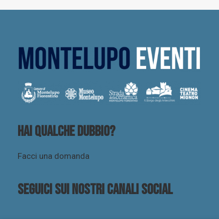
Hai qualche dubbio?
Facci una domanda
Seguici sui nostri canali social