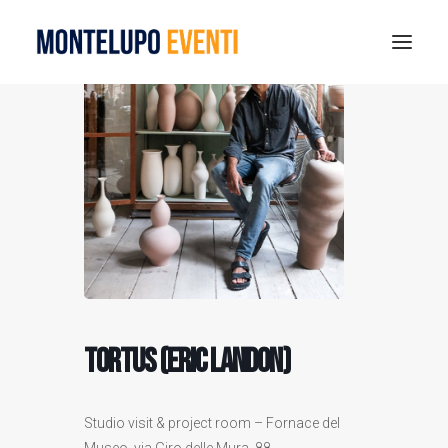
MONTELUPO SPORT DAYS 2026
ESTATE A MONTELUPO
VISIT MONTELUPO
DOVE MANGIARE
MUSEO DELLA CERAMICA
NOTIZIE
RICERCA
TORTUS (Eric Landon)
Studio visit & project room – Fornace del
Museo, via Giro delle Mura, 88