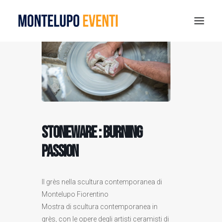
MONTELUPO SPORT DAYS 2026
ESTATE A MONTELUPO
VISIT MONTELUPO
DOVE MANGIARE
STONEWARE : Burning
MUSEO DELLA CERAMICA
NOTIZIE
Passion
RICERCA
Il grès nella scultura contemporanea di
Montelupo Fiorentino
Mostra di scultura contemporanea in
grès, con le opere degli artisti ceramisti di