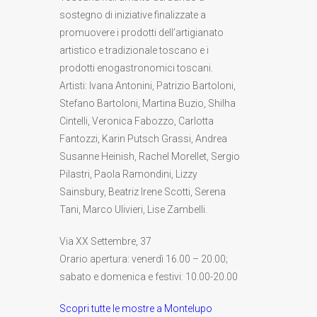
sostegno di iniziative finalizzate a
promuovere i prodotti dell’artigianato
artistico e tradizionale toscano e i
prodotti enogastronomici toscani.
Artisti: Ivana Antonini, Patrizio Bartoloni,
Stefano Bartoloni, Martina Buzio, Shilha
Cintelli, Veronica Fabozzo, Carlotta
Fantozzi, Karin Putsch Grassi, Andrea
Susanne Heinish, Rachel Morellet, Sergio
Pilastri, Paola Ramondini, Lizzy
Sainsbury, Beatriz Irene Scotti, Serena
Tani, Marco Ulivieri, Lise Zambelli.
Via XX Settembre, 37
Orario apertura: venerdì 16.00 – 20.00;
sabato e domenica e festivi: 10.00-20.00
Scopri tutte le mostre a Montelupo