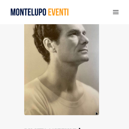
MONTELUPO SPORT DAYS 2026
ESTATE A MONTELUPO
VISIT MONTELUPO
DOVE MANGIARE
MUSEO DELLA CERAMICA
NOTIZIE
RICERCA