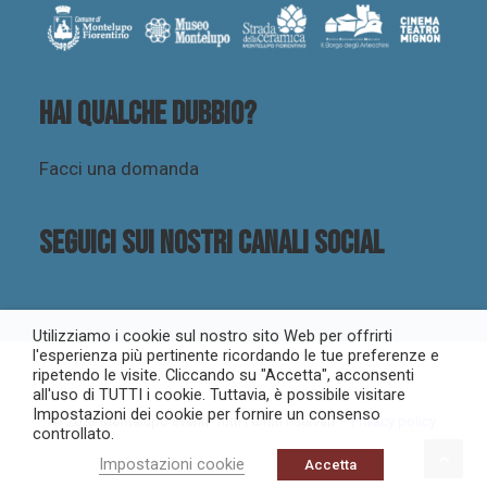
Hai qualche dubbio?
Facci una domanda
Seguici sui nostri canali social
Utilizziamo i cookie sul nostro sito Web per offrirti
l'esperienza più pertinente ricordando le tue preferenze e
ripetendo le visite. Cliccando su "Accetta", acconsenti
all'uso di TUTTI i cookie. Tuttavia, è possibile visitare
Impostazioni dei cookie per fornire un consenso
© 2023 Montelupo Eventi. Tutti i diritti riservati –
Privacy policy
controllato.
Impostazioni cookie
Accetta