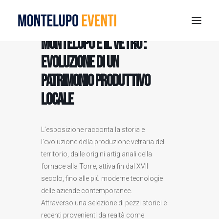
Montelupo e il vetro :
evoluzione di un
MONTELUPO SPORT DAYS 2026
patrimonio produttivo
ESTATE A MONTELUPO
locale
VISIT MONTELUPO
DOVE MANGIARE
MUSEO DELLA CERAMICA
L’esposizione racconta la storia e
l’evoluzione della produzione vetraria del
NOTIZIE
territorio, dalle origini artigianali della
RICERCA
fornace alla Torre, attiva fin dal XVII
secolo, fino alle più moderne tecnologie
delle aziende contemporanee.
Attraverso una selezione di pezzi storici e
recenti provenienti da realtà come