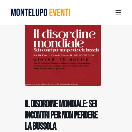
MONTELUPO SPORT DAYS 2026
ESTATE A MONTELUPO
VISIT MONTELUPO
DOVE MANGIARE
MUSEO DELLA CERAMICA
NOTIZIE
RICERCA
Il disordine mondiale: Sei
incontri per non perdere
la bussola