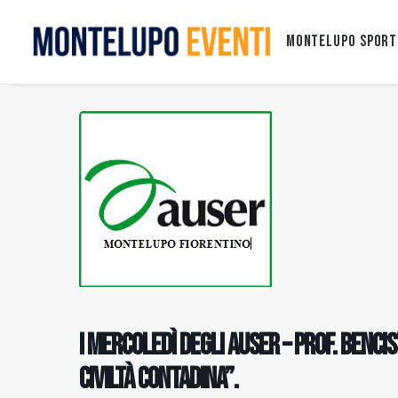
Montelupo Sport
I MERCOLEDÌ DEGLI AUSER – Prof. Benci
civiltà contadina”.