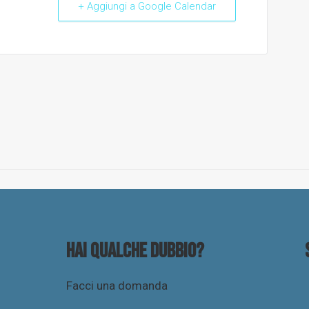
+ Aggiungi a Google Calendar
Hai qualche dubbio?
Facci una domanda