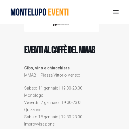
MONTELUPO SPORT DAYS 2026
ESTATE A MONTELUPO
Eventi al caffè del MMAB
VISIT MONTELUPO
DOVE MANGIARE
Cibo, vino e chiacchiere
MUSEO DELLA CERAMICA
MMAB – Piazza Vittorio Veneto
NOTIZIE
Sabato 11 gennaio | 19.30-23.00
RICERCA
Monologo
Venerdì 17 gennaio | 19.30-23.00
Quizzone
Sabato 18 gennaio | 19.30-23.00
Improvvisazione