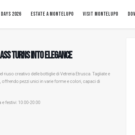
 Days 2026
ESTATE A MONTELUPO
VISIT MONTELUPO
Dov
lass turns into elegance
l riuso creativo delle bottiglie di Vetreria Etrusca. Tagliate e
 offrendo pezzi unici in varie forme e colori, capaci di
e festivi: 10.00-20.00