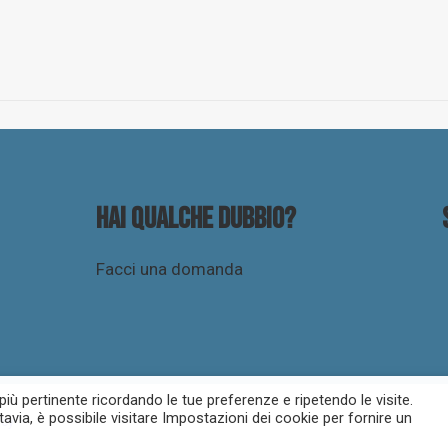
Hai qualche dubbio?
Facci una domanda
 più pertinente ricordando le tue preferenze e ripetendo le visite.
tavia, è possibile visitare Impostazioni dei cookie per fornire un
icy