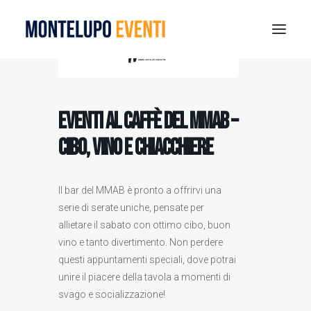
MONTELUPO SPORT DAYS 2026
ESTATE A MONTELUPO
EVENTI AL CAFFÈ DEL MMAB –
VISIT MONTELUPO
Cibo, vino e chiacchiere
DOVE MANGIARE
MUSEO DELLA CERAMICA
Il bar del MMAB è pronto a offrirvi una
NOTIZIE
serie di serate uniche, pensate per
allietare il sabato con ottimo cibo, buon
RICERCA
vino e tanto divertimento. Non perdere
questi appuntamenti speciali, dove potrai
unire il piacere della tavola a momenti di
svago e socializzazione!