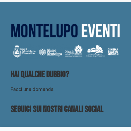
Hai qualche dubbio?
Facci una domanda
Seguici sui nostri canali social