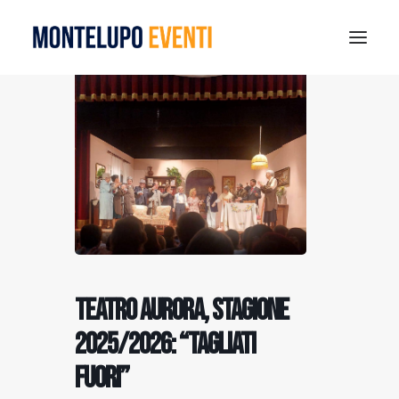
MONTELUPO SPORT DAYS 2026
ESTATE A MONTELUPO
VISIT MONTELUPO
DOVE MANGIARE
MUSEO DELLA CERAMICA
NOTIZIE
RICERCA
Teatro Aurora, stagione
2025/2026: “Tagliati
fuori”