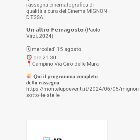
rassegna cinematografica di
qualità a cura del
Cinema MIGNON
D’ESSAI
.
𝗨𝗻 𝗮𝗹𝘁𝗿𝗼 𝗙𝗲𝗿𝗿𝗮𝗴𝗼𝘀𝘁𝗼 (Paolo
Virzì, 2024)
🗓 mercoledì 15 agosto
ore 21.30
Campino Via Giro delle Mura
𝐐𝐮𝐢 𝐢𝐥 𝐩𝐫𝐨𝐠𝐫𝐚𝐦𝐦𝐚 𝐜𝐨𝐦𝐩𝐥𝐞𝐭𝐨
𝐝𝐞𝐥𝐥𝐚 𝐫𝐚𝐬𝐬𝐞𝐠𝐧𝐚:
https://montelupoeventi.it/2024/06/05/mignon
sotto-le-stelle