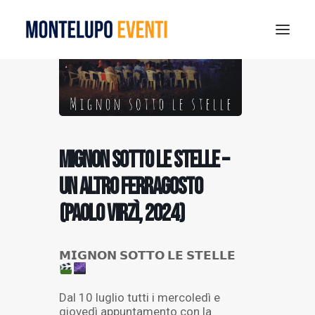
MONTELUPO SPORT DAYS 2026
ESTATE A MONTELUPO
VISIT MONTELUPO
Mignon sotto le stelle –
DOVE MANGIARE
Un altro Ferragosto
MUSEO DELLA CERAMICA
(Paolo Virzì, 2024)
NOTIZIE
RICERCA
𝗠𝗜𝗚𝗡𝗢𝗡 𝗦𝗢𝗧𝗧𝗢 𝗟𝗘 𝗦𝗧𝗘𝗟𝗟𝗘
Dal 10 luglio tutti i mercoledì e
giovedì appuntamento con la