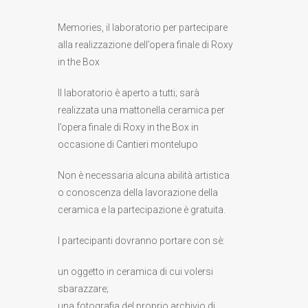
Memories, il laboratorio per partecipare
alla realizzazione dell’opera finale di Roxy
in the Box
Il laboratorio è aperto a tutti;
sarà
realizzata
una mattonella ceramica per
l’opera finale di Roxy in the Box in
occasione di Cantieri montelupo
Non è necessaria alcuna abilità artistica
o conoscenza della lavorazione della
ceramica e la partecipazione è gratuita.
I partecipanti dovranno portare con sè:
u
n oggetto in ceramica di cui volersi
sbarazzare;
una fotografia del proprio archivio di