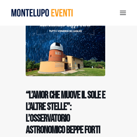
MONTELUPO SPORT DAYS 2026
ESTATE A MONTELUPO
VISIT MONTELUPO
DOVE MANGIARE
MUSEO DELLA CERAMICA
NOTIZIE
“L’amor che muove il sole e
RICERCA
l’altre stelle”:
l’osservatorio
astronomico Beppe Forti