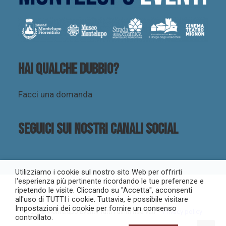
Hai qualche dubbio?
Facci una domanda
Seguici sui nostri canali social
Utilizziamo i cookie sul nostro sito Web per offrirti
l'esperienza più pertinente ricordando le tue preferenze e
ripetendo le visite. Cliccando su "Accetta", acconsenti
all'uso di TUTTI i cookie. Tuttavia, è possibile visitare
Impostazioni dei cookie per fornire un consenso
© 2023 Montelupo Eventi. Tutti i diritti riservati –
Privacy policy
controllato.