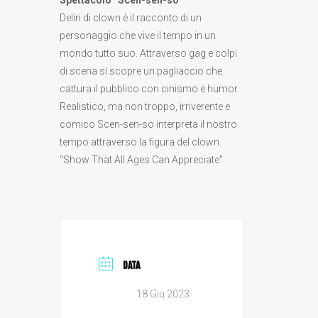
Spettacolo “Scen-sen-so”
Deliri di clown è il racconto di un
personaggio che vive il tempo in un
mondo tutto suo. Attraverso gag e colpi
di scena si scopre un pagliaccio che
cattura il pubblico con cinismo e humor.
Realistico, ma non troppo, irriverente e
comico Scen-sen-so interpreta il nostro
tempo attraverso la figura del clown.
“Show That All Ages Can Appreciate”
DATA
18 Giu 2023