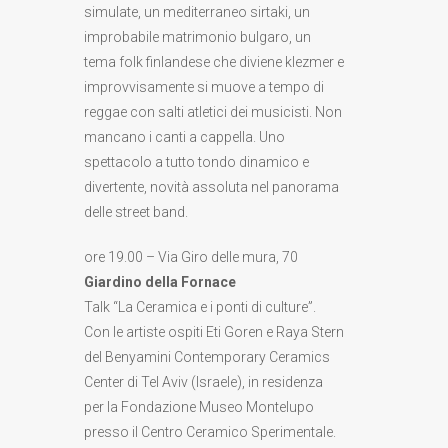
simulate, un mediterraneo sirtaki, un
improbabile matrimonio bulgaro, un
tema folk finlandese che diviene klezmer e
improvvisamente si muove a tempo di
reggae con salti atletici dei musicisti. Non
mancano i canti a cappella. Uno
spettacolo a tutto tondo dinamico e
divertente, novità assoluta nel panorama
delle street band.
ore 19.00 – Via Giro delle mura, 70
Giardino della Fornace
Talk “La Ceramica e i ponti di culture”.
Con le artiste ospiti Eti Goren e Raya Stern
del Benyamini Contemporary Ceramics
Center di Tel Aviv (Israele), in residenza
per la Fondazione Museo Montelupo
presso il Centro Ceramico Sperimentale.