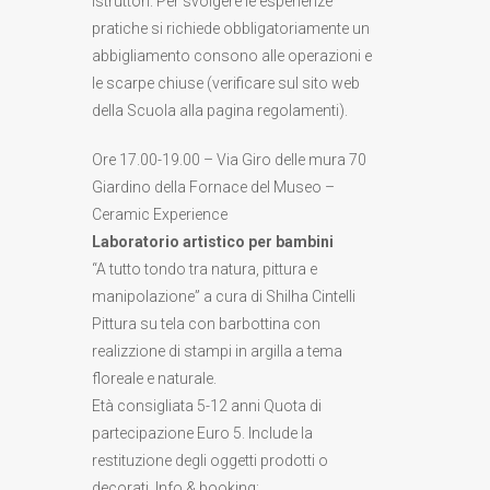
istruttori. Per svolgere le esperienze
pratiche si richiede obbligatoriamente un
abbigliamento consono alle operazioni e
le scarpe chiuse (verificare sul sito web
della Scuola alla pagina regolamenti).
Ore 17.00-19.00 – Via Giro delle mura 70
Giardino della Fornace del Museo –
Ceramic Experience
Laboratorio artistico per bambini
“A tutto tondo tra natura, pittura e
manipolazione” a cura di Shilha Cintelli
Pittura su tela con barbottina con
realizzione di stampi in argilla a tema
floreale e naturale.
Età consigliata 5-12 anni Quota di
partecipazione Euro 5. Include la
restituzione degli oggetti prodotti o
decorati. Info & booking: