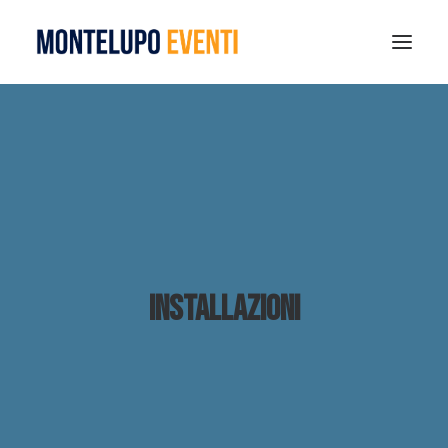
MONTELUPO SPORT DAYS 2026
ESTATE A MONTELUPO
VISIT MONTELUPO
DOVE MANGIARE
MUSEO DELLA CERAMICA
NOTIZIE
Installazioni
RICERCA