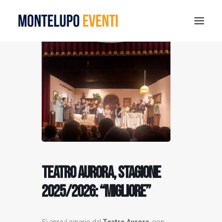
MONTELUPO SPORT DAYS 2026
ESTATE A MONTELUPO
VISIT MONTELUPO
DOVE MANGIARE
MUSEO DELLA CERAMICA
NOTIZIE
RICERCA
Teatro Aurora, stagione
2025/2026: “Migliore”
Si apre il sipario del
Teatro Aurora
, con