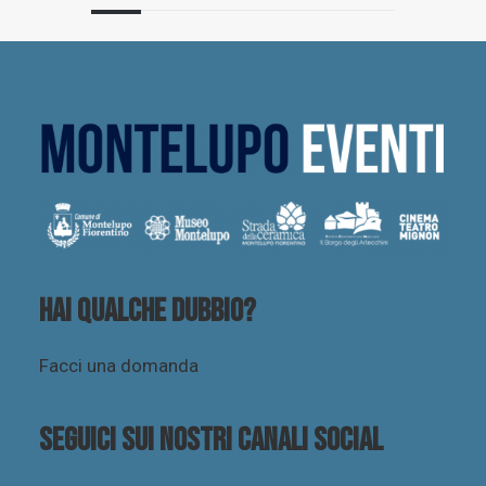
Hai qualche dubbio?
Facci una domanda
Seguici sui nostri canali social