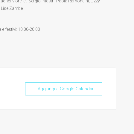
chel Morellet, Sergio Pilastri, Paola Ramondini, Lizzy
 Lise Zambelli.
e festivi: 10.00-20.00
+ Aggiungi a Google Calendar