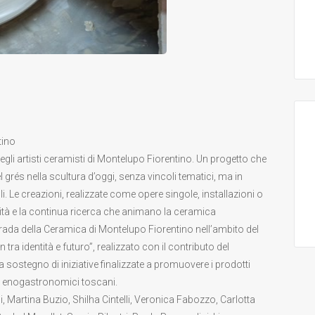
tino
gli artisti ceramisti di Montelupo Fiorentino. Un progetto che
l grés nella scultura d’oggi, senza vincoli tematici, ma in
 Le creazioni, realizzate come opere singole, installazioni o
lità e la continua ricerca che animano la ceramica
rada della Ceramica di Montelupo Fiorentino nell’ambito del
tra identità e futuro”, realizzato con il contributo del
sostegno di iniziative finalizzate a promuovere i prodotti
tti enogastronomici toscani.
ni, Martina Buzio, Shilha Cintelli, Veronica Fabozzo, Carlotta