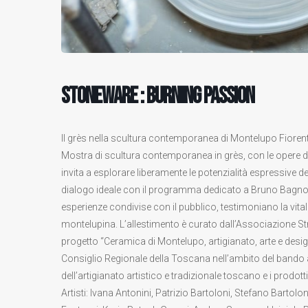
STONEWARE : Burning Passion
Il grès nella scultura contemporanea di Montelupo Fioren
Mostra di scultura contemporanea in grès, con le opere de
invita a esplorare liberamente le potenzialità espressive de
dialogo ideale con il programma dedicato a Bruno Bagnoli.
esperienze condivise con il pubblico, testimoniano la vita
montelupina. L’allestimento è curato dall’Associazione St
progetto “Ceramica di Montelupo, artigianato, arte e design 
Consiglio Regionale della Toscana nell’ambito del bando a 
dell’artigianato artistico e tradizionale toscano e i prodo
Artisti: Ivana Antonini, Patrizio Bartoloni, Stefano Bartolo