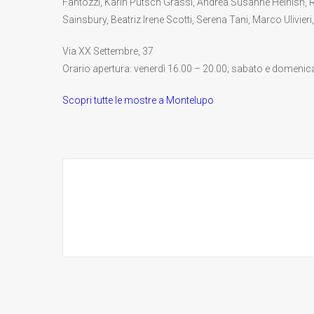
Fantozzi, Karin Putsch Grassi, Andrea Susanne Heinish, Ra
Sainsbury, Beatriz Irene Scotti, Serena Tani, Marco Ulivieri,
Via XX Settembre, 37
Orario apertura: venerdì 16.00 – 20.00; sabato e domenica 
Scopri tutte le mostre a Montelupo