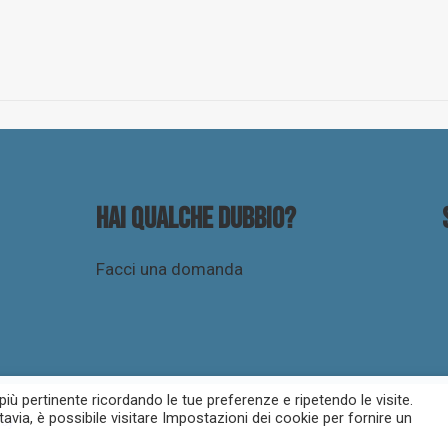
Hai qualche dubbio?
Facci una domanda
 più pertinente ricordando le tue preferenze e ripetendo le visite.
tavia, è possibile visitare Impostazioni dei cookie per fornire un
icy