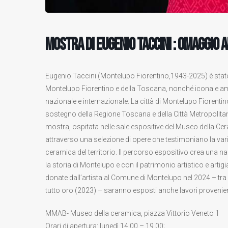
Mostra di Eugenio Taccini : Omaggio 
Eugenio Taccini (Montelupo Fiorentino,1943-2025) è stato tra i
Montelupo Fiorentino e della Toscana, nonché icona e amba
nazionale e internazionale. La città di Montelupo Fiorenti
sostegno della Regione Toscana e della Città Metropolita
mostra, ospitata nelle sale espositive del Museo della Cer
attraverso una selezione di opere che testimoniano la varie
ceramica del territorio. Il percorso espositivo crea una 
la storia di Montelupo e con il patrimonio artistico e artig
donate dall’artista al Comune di Montelupo nel 2024 – tra cu
tutto oro (2023) – saranno esposti anche lavori provenient
MMAB- Museo della ceramica, piazza Vittorio Veneto 1
Orari di apertura: lunedì 14.00 – 19.00;