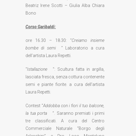
Beatriz Irene Scotti – Giulia Alba Chiara
Bono
Corso Garibaldi:
ore 16.30 – 18.30: “
Creiamo insieme
bombe di semi
” Laboratorio a cura
dell’artista Laura Repetti.
“
Istallazione
”: Scultura fatta in argilla,
lasciata fresca, senza cottura contenente
semi e piante fiorite. a cura dell’artista
Laura Repetti.
Contest “
Addobba con i fiori il tuo balcone,
la tua porta
”. Saranno premiati i primi
tre classificati. A cura del Centro
Commerciale Naturale “Borgo degli
Arlecchini” e Pro Loco Montelupo