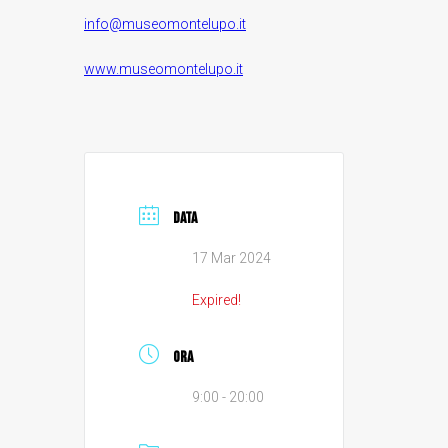
i
nfo@museomontelupo.it
www.museomontelupo.it
DATA
17 Mar 2024
Expired!
ORA
9:00 - 20:00