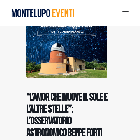
MONTELUPO SPORT DAYS 2026
ESTATE A MONTELUPO
VISIT MONTELUPO
DOVE MANGIARE
MUSEO DELLA CERAMICA
NOTIZIE
“L’amor che muove il sole e
RICERCA
l’altre stelle”:
l’osservatorio
astronomico Beppe Forti