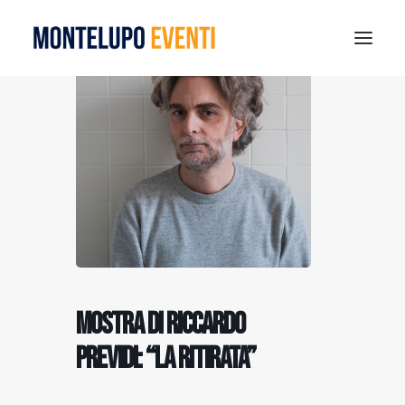
MONTELUPO SPORT DAYS 2026
ESTATE A MONTELUPO
VISIT MONTELUPO
DOVE MANGIARE
MUSEO DELLA CERAMICA
NOTIZIE
RICERCA
Mostra di Riccardo
Previdi: “La Ritirata”