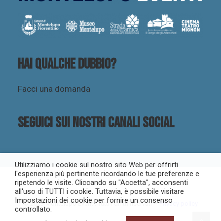
Hai qualche dubbio?
Facci una domanda
Seguici sui nostri canali social
Utilizziamo i cookie sul nostro sito Web per offrirti
l'esperienza più pertinente ricordando le tue preferenze e
ripetendo le visite. Cliccando su "Accetta", acconsenti
all'uso di TUTTI i cookie. Tuttavia, è possibile visitare
Impostazioni dei cookie per fornire un consenso
© 2023 Montelupo Eventi. Tutti i diritti riservati –
Privacy policy
controllato.