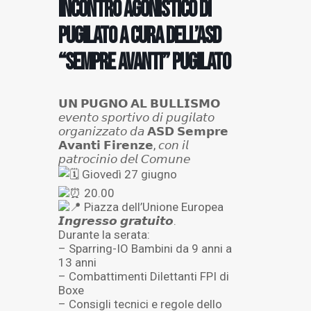
Incontro agonistico di
pugilato a cura dell’ASD
“Sempre avanti” Pugilato
𝗨𝗡 𝗣𝗨𝗚𝗡𝗢 𝗔𝗟 𝗕𝗨𝗟𝗟𝗜𝗦𝗠𝗢
𝘦𝘷𝘦𝘯𝘵𝘰 𝘴𝘱𝘰𝘳𝘵𝘪𝘷𝘰 𝘥𝘪 𝘱𝘶𝘨𝘪𝘭𝘢𝘵𝘰
𝘰𝘳𝘨𝘢𝘯𝘪𝘻𝘻𝘢𝘵𝘰 𝘥𝘢 𝗔𝗦𝗗 𝗦𝗲𝗺𝗽𝗿𝗲
𝗔𝘃𝗮𝗻𝘁𝗶 𝗙𝗶𝗿𝗲𝗻𝘇𝗲, 𝘤𝘰𝘯 𝘪𝘭
𝘱𝘢𝘵𝘳𝘰𝘤𝘪𝘯𝘪𝘰 𝘥𝘦𝘭 𝘊𝘰𝘮𝘶𝘯𝘦
Giovedì 27 giugno
20.00
Piazza dell’Unione Europea
𝙄𝙣𝙜𝙧𝙚𝙨𝙨𝙤 𝙜𝙧𝙖𝙩𝙪𝙞𝙩𝙤.
Durante la serata:
– Sparring-IO Bambini da 9 anni a
13 anni
– Combattimenti Dilettanti FPI di
Boxe
– Consigli tecnici e regole dello