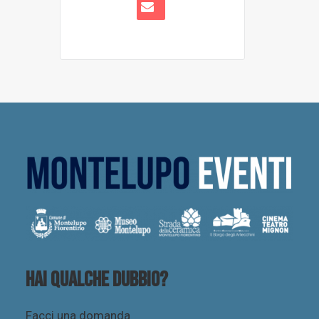
Hai qualche dubbio?
Facci una domanda