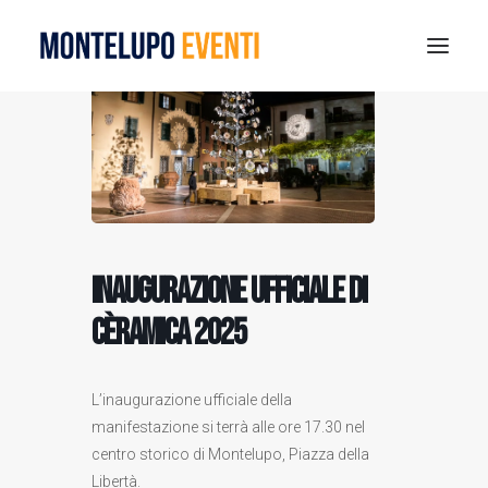
MONTELUPO SPORT DAYS 2026
ESTATE A MONTELUPO
VISIT MONTELUPO
DOVE MANGIARE
Inaugurazione ufficiale di
MUSEO DELLA CERAMICA
NOTIZIE
Cèramica 2025
RICERCA
L’inaugurazione ufficiale della
manifestazione si terrà alle ore 17.30 nel
centro storico di Montelupo, Piazza della
Libertà.