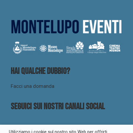
Hai qualche dubbio?
Facci una domanda
Seguici sui nostri canali social
Utilizziamo i cookie sul nostro sito Web per offrirti