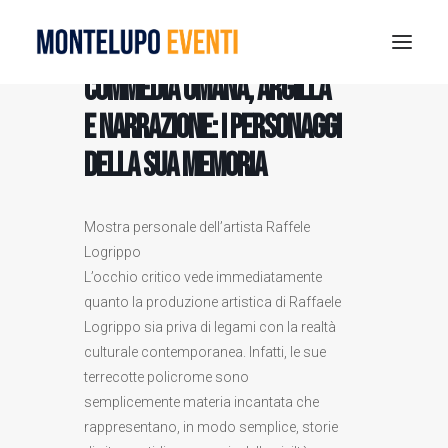
Commedia umana, argilla
e narrazione: i personaggi
MONTELUPO SPORT DAYS 2026
della sua memoria
ESTATE A MONTELUPO
VISIT MONTELUPO
DOVE MANGIARE
Mostra personale dell’artista Raffele
Logrippo
MUSEO DELLA CERAMICA
L’occhio critico vede immediatamente
NOTIZIE
quanto la produzione artistica di Raffaele
RICERCA
Logrippo sia priva di legami con la realtà
culturale contemporanea. Infatti, le sue
terrecotte policrome sono
semplicemente materia incantata che
rappresentano, in modo semplice, storie