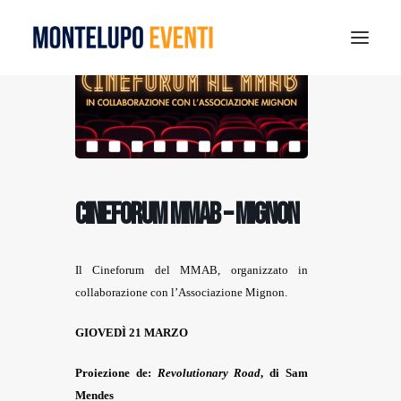
MONTELUPO SPORT DAYS 2026
ESTATE A MONTELUPO
VISIT MONTELUPO
DOVE MANGIARE
CINEFORUM MMAB – MIGNON
MUSEO DELLA CERAMICA
NOTIZIE
Il Cineforum del MMAB, organizzato in
RICERCA
collaborazione con l’Associazione Mignon.
GIOVED
Ì
21 MARZO
Proiezione de:
Revolutionary
Road
, di
Sam
Mendes