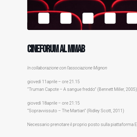
CINEFORUM AL MMAB
In collaborazione con l’associazione Mignon
giovedì 11aprile – ore 21.15
“Truman Capote – A sangue freddo” (Bennett Miller, 2005)
giovedì 18aprile – ore 21:15
“Sopravvissuto – The Martian” (Ridley Scott, 2011)
Necessario prenotare il proprio posto sulla piattaforma Ev