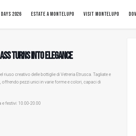
 Days 2026
ESTATE A MONTELUPO
VISIT MONTELUPO
Dov
lass turns into elegance
l riuso creativo delle bottiglie di Vetreria Etrusca. Tagliate e
 offrendo pezzi unici in varie forme e colori, capaci di
e festivi: 10.00-20.00