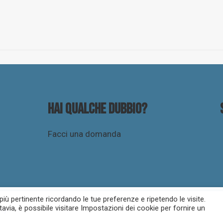
Hai qualche dubbio?
Facci una domanda
 più pertinente ricordando le tue preferenze e ripetendo le visite.
tavia, è possibile visitare Impostazioni dei cookie per fornire un
icy