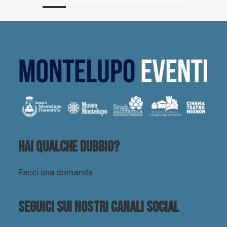
Hai qualche dubbio?
Facci una domanda
Seguici sui nostri canali social