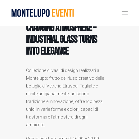
CHANGING ATMOSPHERE –
Industrial glass turns
MONTELUPO SPORT DAYS 2026
into elegance
ESTATE A MONTELUPO
VISIT MONTELUPO
DOVE MANGIARE
Collezione di vasi di design realizzati a
Montelupo; frutto del riuso creativo delle
MUSEO DELLA CERAMICA
bottiglie di Vetreria Etrusca. Tagliate e
NOTIZIE
rifinite artigianalmente, uniscono
RICERCA
tradizione e innovazione, offrendo pezzi
unici in varie forme e colori, capaci di
trasformare l’atmosfera di ogni
ambiente.
Orario apertura: venerdì 16.00 – 20.00;