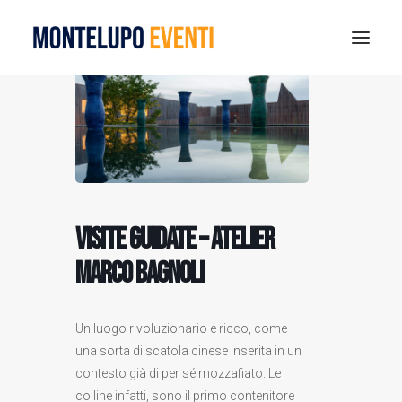
MONTELUPO SPORT DAYS 2026
ESTATE A MONTELUPO
VISIT MONTELUPO
DOVE MANGIARE
Visite guidate – Atelier
MUSEO DELLA CERAMICA
NOTIZIE
Marco Bagnoli
RICERCA
Un luogo rivoluzionario e ricco, come
una sorta di scatola cinese inserita in un
contesto già di per sé mozzafiato. Le
colline infatti, sono il primo contenitore