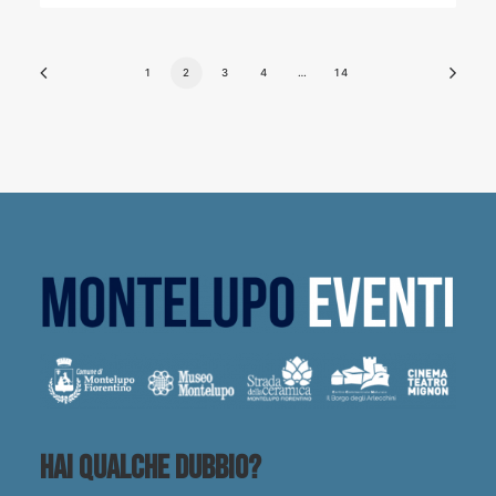
1
2
3
4
…
14
Hai qualche dubbio?