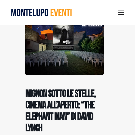
MONTELUPO SPORT DAYS 2026
ESTATE A MONTELUPO
VISIT MONTELUPO
DOVE MANGIARE
MUSEO DELLA CERAMICA
NOTIZIE
Mignon sotto le stelle,
RICERCA
cinema all’aperto: “The
Elephant Man” di David
Lynch