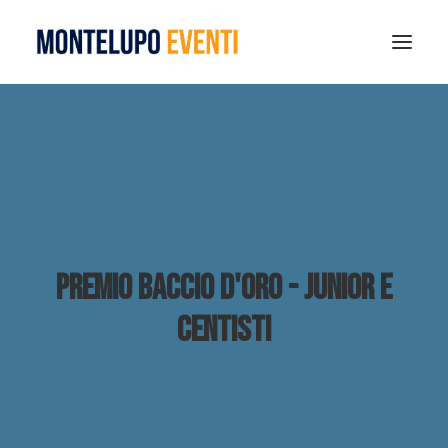
MONTELUPO SPORT DAYS 2026
ESTATE A MONTELUPO
VISIT MONTELUPO
DOVE MANGIARE
MUSEO DELLA CERAMICA
Premio Baccio d'oro - junior e
NOTIZIE
centisti
RICERCA