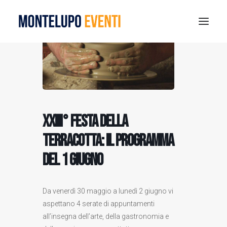
MONTELUPO SPORT DAYS 2026
ESTATE A MONTELUPO
VISIT MONTELUPO
DOVE MANGIARE
XXIII° Festa della
MUSEO DELLA CERAMICA
Terracotta: il programma
NOTIZIE
del 1 giugno
RICERCA
Da venerdì 30 maggio a lunedì 2 giugno vi
aspettano 4 serate di appuntamenti
all’insegna dell’arte, della gastronomia e