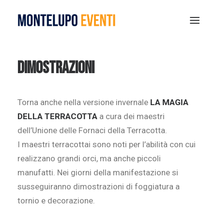
MONTELUPO SPORT DAYS 2026
DIMOSTRAZIONI
ESTATE A MONTELUPO
VISIT MONTELUPO
Torna anche nella versione invernale
LA MAGIA
DOVE MANGIARE
DELLA TERRACOTTA
a cura dei maestri
MUSEO DELLA CERAMICA
dell’Unione delle Fornaci della Terracotta.
NOTIZIE
I maestri terracottai sono noti per l’abilità con cui
realizzano grandi orci, ma anche piccoli
RICERCA
manufatti. Nei giorni della manifestazione si
susseguiranno dimostrazioni di foggiatura a
tornio e decorazione.