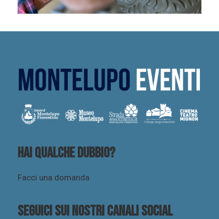
Hai qualche dubbio?
Facci una domanda
Seguici sui nostri canali social