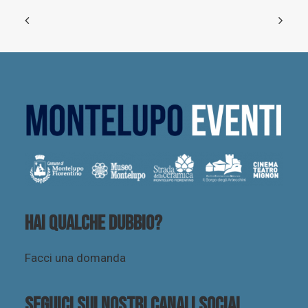
Hai qualche dubbio?
Facci una domanda
Seguici sui nostri canali social