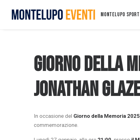
Montelupo Sport
GIORNO DELLA M
Jonathan Glaz
In occasione del
Giorno della Memoria 2025
commemorazione.
Lunedì 27 gennaio, alle ore
21:00,
presso
il 