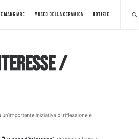
e mangiare
Museo della ceramica
Notizie
nteresse /
 un’importante iniziativa di riflessione e
m
“La zona d’interesse”,
un’opera intensa e