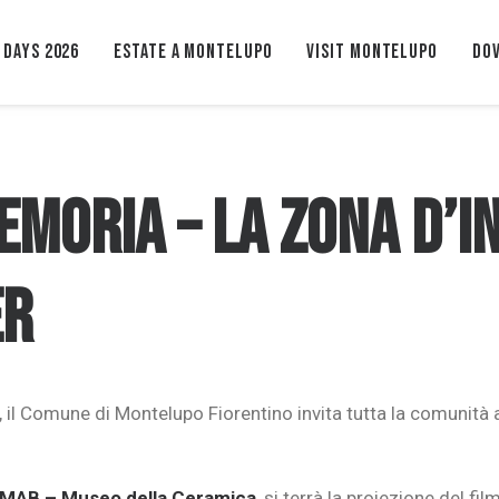
 Days 2026
ESTATE A MONTELUPO
VISIT MONTELUPO
Dov
EMORIA – La zona d’i
er
, il Comune di Montelupo Fiorentino invita tutta la comunità a
MMAB – Museo della Ceramica
, si terrà la proiezione del fil