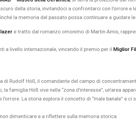
curo della storia, invitandoci a confrontarci con l’orrore e 
affinché la memoria del passato possa continuare a guidare le
lazer
e tratto dal romanzo omonimo di Martin Amis, rappresen
i a livello internazionale, vincendo il premio per il
Miglior F
ita di Rudolf Höß, il comandante del campo di concentramento
 la famiglia Höß vive nella “zona d’interesse”, un’area appare
rrore. La storia esplora il concetto di “male banale” e ci sfid
a non dimenticare e a riflettere sulla memoria storica.