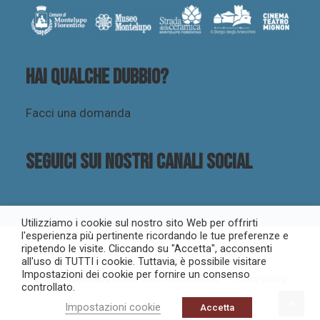
Hai qualche dubbio?
Facci una domanda
Seguici sui nostri canali social
Utilizziamo i cookie sul nostro sito Web per offrirti
l'esperienza più pertinente ricordando le tue preferenze e
ripetendo le visite. Cliccando su "Accetta", acconsenti
all'uso di TUTTI i cookie. Tuttavia, è possibile visitare
Impostazioni dei cookie per fornire un consenso
© 2023 Montelupo Eventi. Tutti i diritti riservati –
Privacy policy
controllato.
Impostazioni cookie
Accetta