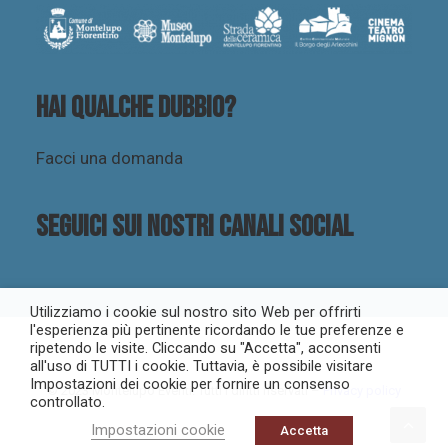
Hai qualche dubbio?
Facci una domanda
Seguici sui nostri canali social
Utilizziamo i cookie sul nostro sito Web per offrirti
l'esperienza più pertinente ricordando le tue preferenze e
ripetendo le visite. Cliccando su "Accetta", acconsenti
all'uso di TUTTI i cookie. Tuttavia, è possibile visitare
Impostazioni dei cookie per fornire un consenso
© 2023 Montelupo Eventi. Tutti i diritti riservati –
Privacy policy
controllato.
Impostazioni cookie
Accetta