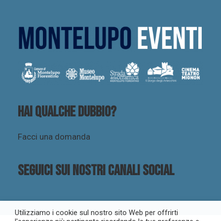
Hai qualche dubbio?
Facci una domanda
Seguici sui nostri canali social
Utilizziamo i cookie sul nostro sito Web per offrirti