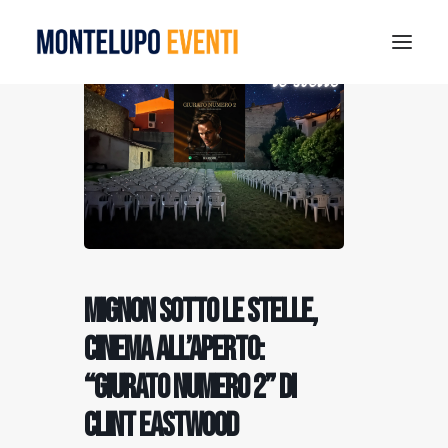
MONTELUPO SPORT DAYS 2026
ESTATE A MONTELUPO
VISIT MONTELUPO
DOVE MANGIARE
MUSEO DELLA CERAMICA
NOTIZIE
Mignon sotto le stelle,
RICERCA
cinema all’aperto:
“Giurato Numero 2” di
Clint Eastwood