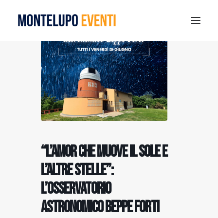
MONTELUPO SPORT DAYS 2026
ESTATE A MONTELUPO
VISIT MONTELUPO
DOVE MANGIARE
MUSEO DELLA CERAMICA
NOTIZIE
“L’amor che muove il sole e
RICERCA
l’altre stelle”:
l’osservatorio
astronomico Beppe Forti