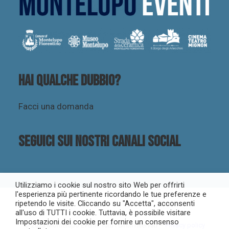
Hai qualche dubbio?
Facci una domanda
Seguici sui nostri canali social
Utilizziamo i cookie sul nostro sito Web per offrirti
l'esperienza più pertinente ricordando le tue preferenze e
ripetendo le visite. Cliccando su "Accetta", acconsenti
all'uso di TUTTI i cookie. Tuttavia, è possibile visitare
Impostazioni dei cookie per fornire un consenso
© 2023 Montelupo Eventi. Tutti i diritti riservati –
Privacy policy