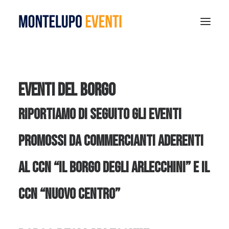
MONTELUPO SPORT DAYS 2026
ESTATE A MONTELUPO
Eventi del Borgo
VISIT MONTELUPO
Riportiamo di seguito gli eventi
DOVE MANGIARE
MUSEO DELLA CERAMICA
promossi da commercianti aderenti
NOTIZIE
al CCN “Il Borgo degli Arlecchini” e il
RICERCA
CCN “Nuovo Centro”