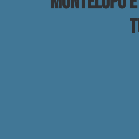
Montelupo è 
t