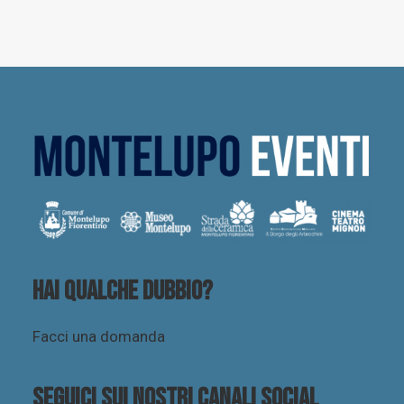
Hai qualche dubbio?
Facci una domanda
Seguici sui nostri canali social